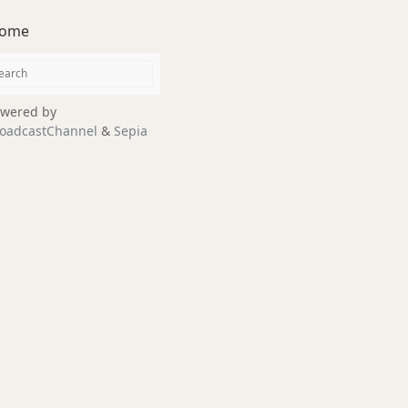
ome
wered by
oadcastChannel
&
Sepia