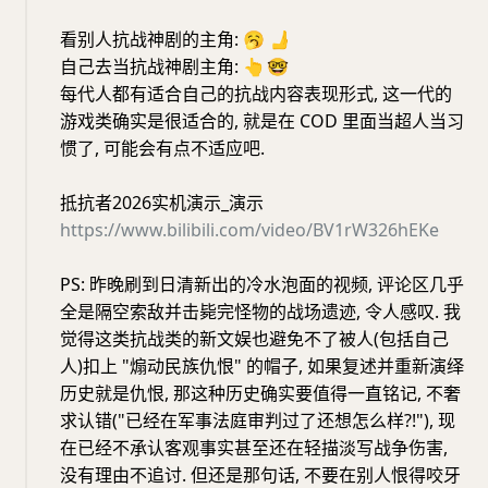
看别人抗战神剧的主角:
🥱
🫸
自己去当抗战神剧主角:
👆
🤓
每代人都有适合自己的抗战内容表现形式, 这一代的
游戏类确实是很适合的, 就是在 COD 里面当超人当习
惯了, 可能会有点不适应吧.
抵抗者2026实机演示_演示
https://www.bilibili.com/video/BV1rW326hEKe
PS: 昨晚刷到日清新出的冷水泡面的视频, 评论区几乎
全是隔空索敌并击毙完怪物的战场遗迹, 令人感叹. 我
觉得这类抗战类的新文娱也避免不了被人(包括自己
人)扣上 "煽动民族仇恨" 的帽子, 如果复述并重新演绎
历史就是仇恨, 那这种历史确实要值得一直铭记, 不奢
求认错("已经在军事法庭审判过了还想怎么样?!"), 现
在已经不承认客观事实甚至还在轻描淡写战争伤害,
没有理由不追讨. 但还是那句话, 不要在别人恨得咬牙