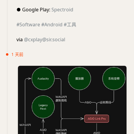
●
Google Play:
Spectroid
#Software
#Android
#工具
via
@
cxplay@sir.social
1 天前