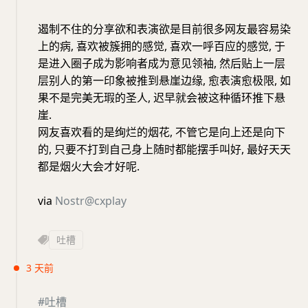
遏制不住的分享欲和表演欲是目前很多网友最容易染
上的病, 喜欢被簇拥的感觉, 喜欢一呼百应的感觉, 于
是进入圈子成为影响者成为意见领袖, 然后贴上一层
层别人的第一印象被推到悬崖边缘, 愈表演愈极限, 如
果不是完美无瑕的圣人, 迟早就会被这种循环推下悬
崖.
网友喜欢看的是绚烂的烟花, 不管它是向上还是向下
的, 只要不打到自己身上随时都能摆手叫好, 最好天天
都是烟火大会才好呢.
via
Nostr@cxplay
吐槽
3 天前
#吐槽