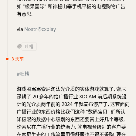
如 "橡果国际" 和神秘山寨手机平板的电视购物广告
有意思.
via
Nostr@cxplay
吐槽
3 天前
#吐槽
游戏圈骂骂索尼淘汰光介质的实体游戏就算了, 索尼
深耕了 20 多年的给广播行业 XDCAM 前后期系统设
计的光介质两年前的 2024 年就宣布停产了, 这套面向
广播行业的东西价格比我们这种 "数码宝贝" 们所认
知极限的数据中心级别的东西还要贵上好几个等级,
论索尼在广播行业的统治力, 就电视台级别的客户要
在索尼生态的工作流里用得舒服也不得不采购. 现在