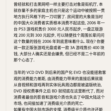
曾经就和打击黑网吧一样主要打击对象是街机厅, 本
就存量不多的家庭主机也只是这个运动中被按照一贯
地方执行风格下的一刀切罢了. 房间里的大象是当时
的中国大众消费者实质根本消费不起这些, 2006 年一
台 PS3 游戏机售价 3000 元人民币起步, 一盘正版游
戏 200 元到 300 元起步, 可以随便找个周围长辈问问
这个数量的钱在 2006 年到底意味着什么. 现在? 你要
说一款正版张游戏光盘或者一款 3A 游戏售价 400 块
钱, 大部分人确实还是会嫌贵, 但已经不是二十年前的
那个心态了.
当年的 VCD DVD 到后来的国产化 EVD 也没能拯救客
观的消费能力差距, 由消费能力带来的直接后果就是
从音视频和游戏再到实体玩具周边都是被盗版统治,
DVD 授权费事件之后 BD 就彻底在这里断代了, 而对
消费者最佳的影音和游戏介质也失去了中国大陆这个
市场, 也间接加速了消费级光介质的死亡.
如果有中国大陆市场的支撑, 消费级光介质也许还能