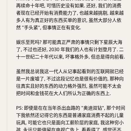
再续命十年吧, 可惜历史没有如果. 还好, 我们的消费
者现在已经开始有消费能力了, 也越来越挑剔, 越来越
多人有为真正好的东西买单的意识, 虽然大部分人依
然 "手头紧", 但事情正在有变化.
娱乐至死吗? 那可能真正严肃的事情只剩下星辰大海
了, 不过也还好, 2030 年我们的人也有计划登月了. 二
十一世纪二十年代以来, 坏事格外多, 但总是得向前看.
虽然我总说我这一代人从记事起看到的互联网就已经
是一片废墟了, 不过这段记忆也是很有价值的, 那种向
往真实且好的东西的动力格外强烈, 虽然可能不太会
把时间和金钱花在大人们所认为正确的东西上.
PS: 即使是在在当年杀出血路的 "奥迪双钻", 那个时间
下我依然还记得它的东西是普通家庭消费不起的儿童
玩具, 可能它也只是面向工薪阶层的家庭, 我这种穷小
孩, 永远只能停留在电视广告上, 看看得了, 感觉还不