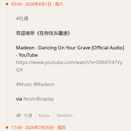
03:06 · 2026年8月1日 · 周六
#吐槽
欢迎收听《在你坟头蹦迪》
Madeon - Dancing On Your Grave [Official Audio]
- YouTube
https://www.youtube.com/watch?v=DMATF47Vy
QA
#Music
#Madeon
via
Nostr@cxplay
吐槽
Music
Madeon
17:08 · 2026年7月30日 · 周四