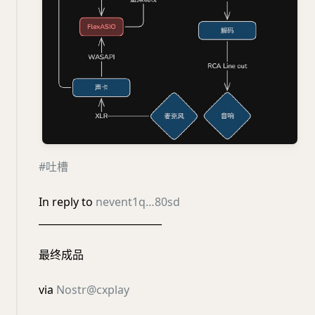
#吐槽
In reply to
nevent1q…80sd
_________________________
最终成品
via
Nostr@cxplay