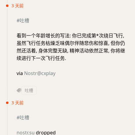
3 天前
#吐槽
看到一个年龄增长的写法: 你已完成第*次绕日飞行,
虽然飞行任务枯燥乏味偶尔伴随悲伤和惊喜, 但你仍
然还活着, 身体完整无缺, 精神活动依然正常, 你将继
续进行下一次飞行任务.
via
Nostr@cxplay
吐槽
3 天前
#吐槽
nostr.su
dropped