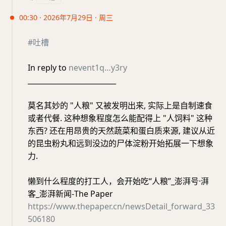
00:30 · 2026年7月29日 · 周三
#吐槽
In reply to
nevent1q…y3ry
_________________________
莫名其妙的 "人粮" 又被发明出来, 实际上是自制速食
或者代餐. 这种想象程度怎么能配得上 "人饲料" 这种
东西? 还在用昂贵的天然蔬菜和蛋白质来源, 建议从近
的昆虫粉丸和远到没边的尸体淀粉开始拓展一下想象
力.
懒到什么程度的打工人，会开始吃“人粮”_澎湃号·湃
客_澎湃新闻-The Paper
https://www.thepaper.cn/newsDetail_forward_33
506180