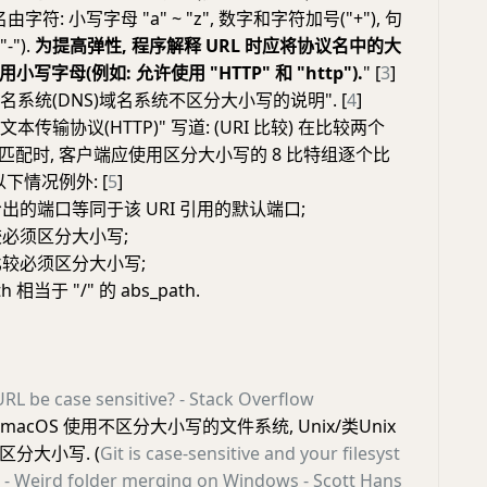
字符: 小写字母 "a" ~ "z", 数字和字符加号("+"), 句
-").
为提高弹性, 程序解释 URL 时应将协议名中的大
写字母(例如: 允许使用 "HTTP" 和 "http").
" [
3
]
 "域名系统(DNS)域名系统不区分大小写的说明". [
4
]
"超文本传输协议(HTTP)" 写道: (URI 比较) 在比较两个
否匹配时, 客户端应使用区分大小写的 8 比特组逐个比
以下情况例外: [
5
]
出的端口等同于该 URI 引用的默认端口;
必须区分大小写;
较必须区分大小写;
h 相当于 "/" 的 abs_path.
RL be case sensitive? - Stack Overflow
和 macOS 使用不区分大小写的文件系统, Unix/类Unix
分大小写. (
Git is case-sensitive and your filesyst
- Weird folder merging on Windows - Scott Hans