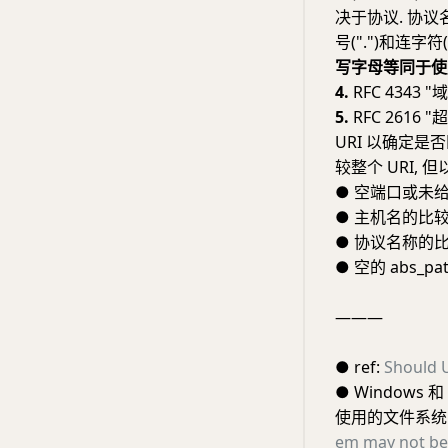
决于协议. 协议名由
号(".")和连字符("
写字母等同于使用小
4.
RFC 4343
5.
RFC 2616 
URI 以确定是
较整个 URI, 但
●
空端口或未给
●
主机名的比较
●
协议名称的比
●
空的 abs_pat
———
●
ref:
Should U
●
Windows 
使用的文件系统区
em may not be 