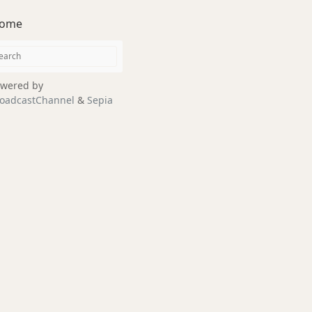
ome
wered by
oadcastChannel
&
Sepia