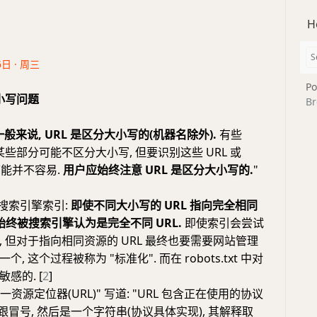
H
6日 · 周三
Po
大小写问题
Br
一般来说, URL 是区分大小写的(机器名除外).
有些
 的某些部分可能不区分大小写, 但要识别这些 URL 或
可能并不容易.
用户应始终注意 URL 是区分大小写的.
"
对于搜索引擎索引:
即使不同大小写的 URL 指向完全相同
始终被搜索引擎认为是完全不同 URL.
即使索引会尝试
 但对于指向相同资源的 URL 最终也要需要网站管理
, 这个过程被称为 "标准化". 而在 robots.txt 中对
感的. [
2
]
 "统一资源定位器(URL)" 写道: "URL 包含正在使用的协议
, 后跟冒号, 然后是一个字符串(协议具体实现), 其解释取