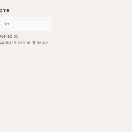
ome
wered by
oadcastChannel
&
Sepia