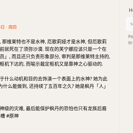
H
8日 · 周四
Po
 那维莱特也不是水神, 厄歌莉娅才是水神, 但厄歌莉
Br
前就死在了须弥沙漠. 现在的芙宁娜应该只是一个在
员」, 而且还只负责形象部分, 审判是那维莱特主持的,
枢机下达的, 而喻示裁定枢机又是靠神之心驱动的.
于什么动机和目的去饰演一个表面上的水神? 她为此
为什么能做到, 还持续了五百年之久? 她是枫丹「人」
神级的灾难, 最后能保护枫丹的恐怕也只有龙族后裔
吐槽 #原神