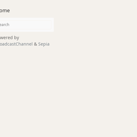
ome
wered by
oadcastChannel
&
Sepia