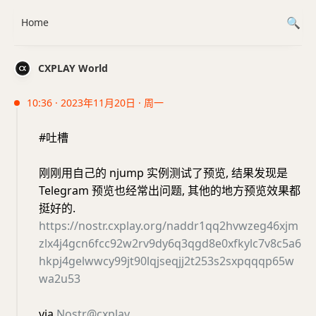
Home
CXPLAY World
10:36 · 2023年11月20日 · 周一
#吐槽
刚刚用自己的 njump 实例测试了预览, 结果发现是
Telegram 预览也经常出问题, 其他的地方预览效果都
挺好的.
https://nostr.cxplay.org/naddr1qq2hvwzeg46xjm
zlx4j4gcn6fcc92w2rv9dy6q3qgd8e0xfkylc7v8c5a6
hkpj4gelwwcy99jt90lqjseqjj2t253s2sxpqqqp65w
wa2u53
via
Nostr@cxplay