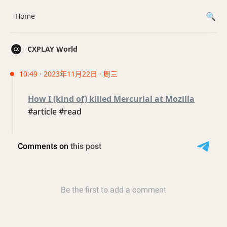
Home
CXPLAY World
10:49 · 2023年11月22日 · 周三
How I (kind of) killed Mercurial at Mozilla
#article #read