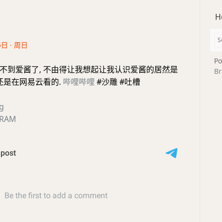
H
5日 · 周日
Po
不到爱酱了, 不由得让我想起让我认识爱酱的居然是
Br
还是在网易云看的.
哔哩哔哩
#沙雕 #吐槽
ig
GRAM