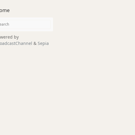
ome
wered by
oadcastChannel
&
Sepia