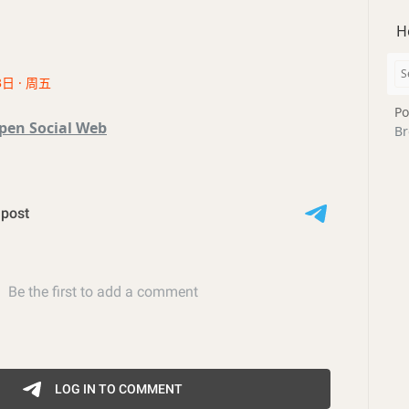
H
3日 · 周五
Po
pen Social Web
Br