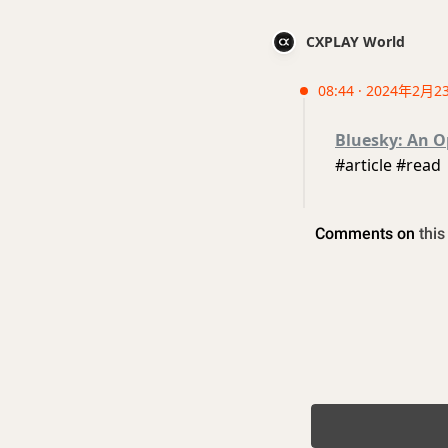
CXPLAY World
08:44 · 2024年2月2
Bluesky: An O
#article #read