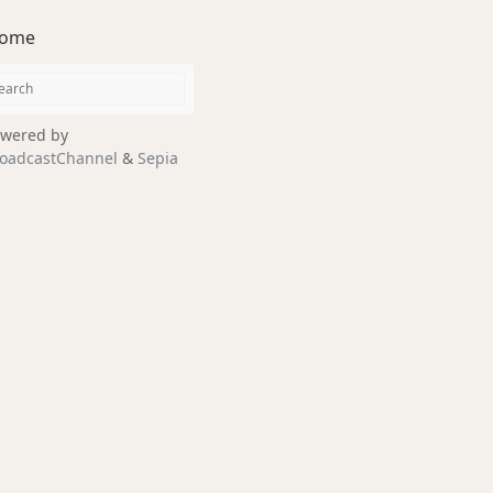
ome
wered by
oadcastChannel
&
Sepia