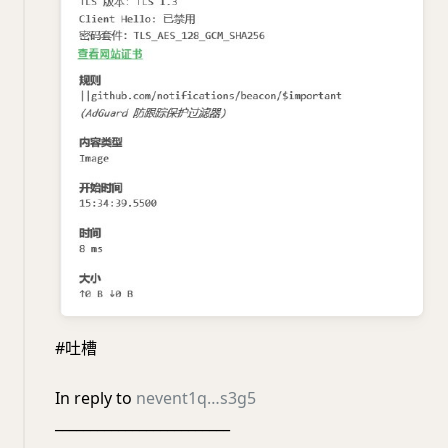
#吐槽
In reply to
nevent1q…s3g5
_________________________