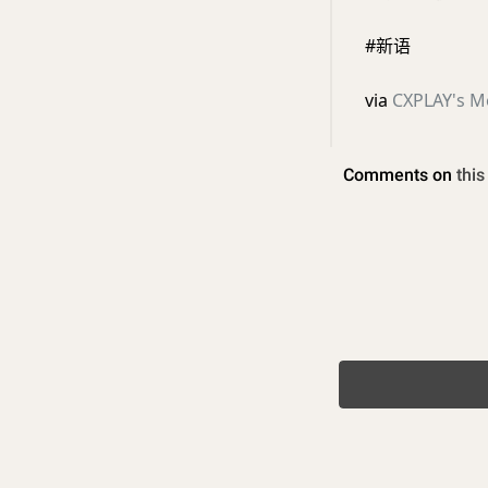
#新语
via
CXPLAY's 