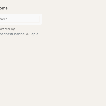
ome
wered by
oadcastChannel
&
Sepia