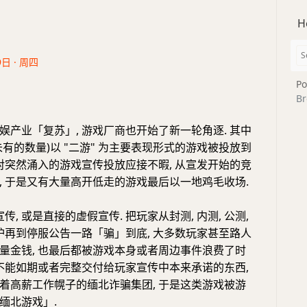
H
9日 · 周四
Po
Br
娱产业「复苏」, 游戏厂商也开始了新一轮角逐. 其中
有的数量)以 "二游" 为主要表现形式的游戏被投放到
家对突然涌入的游戏宣传投放应接不暇, 从宣发开始的竞
, 于是又有大量高开低走的游戏最后以一地鸡毛收场.
传, 或是直接的虚假宣传. 把玩家从封测, 内测, 公测,
维护再到停服公告一路「骗」到底, 大多数玩家甚至路人
量金钱, 也最后都被游戏本身或者周边事件浪费了时
商不能如期或者完整交付给玩家宣传中本来承诺的东西,
着高薪工作幌子的缅北诈骗集团, 于是这类游戏被游
缅北游戏」.