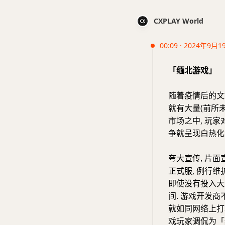
CXPLAY World
00:09 · 2024年9月1
「缅北游戏」
随着疫情后的文
就有大量(前所未
市场之中, 玩
争就呈现白热化
夸大宣传, 片面宣
正式服, 例行
即使没有投入大
间. 游戏开发
就如同网络上打
戏玩家调侃为「