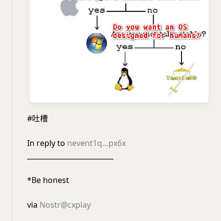
#吐槽
In reply to
nevent1q…px6x
_________________________
*Be honest
via
Nostr@cxplay