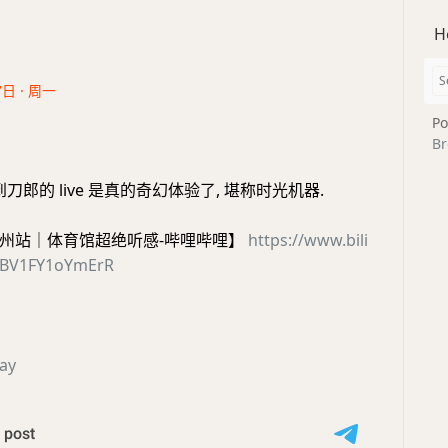
H
7日 · 周一
Po
Br
到刀郎的 live 是真的奇幻体验了, 堪称时光机器.
州站｜体育馆超绝听感-哔哩哔哩】
https://www.bili
o/BV1FY1oYmErR
ay