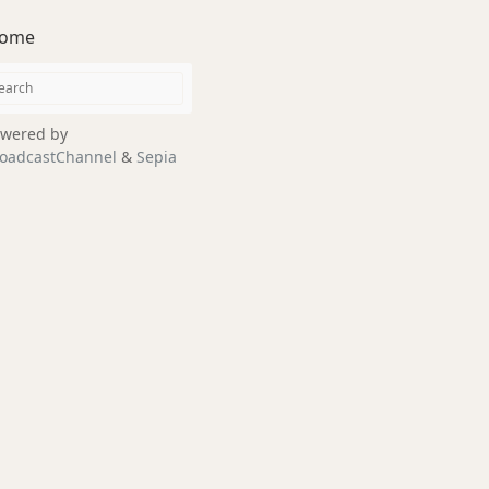
ome
wered by
oadcastChannel
&
Sepia