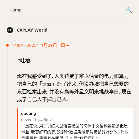
Home
CXPLAY World
14:04 · 2025年1月29日 · 周三
#吐槽
现在我感受到了, 人类花费了难以估量的电力和算力
把自己的「诗云」造了出来, 但没办法把自己想要的
东西检索出来. 并没有高等外星文明来挑战李白, 现在
成了自己人干掉自己人.
quoting
nevent1q…z5mv
一直在说, 用于训练大型语言模型的简体中文语料数量多但质
量差. 我更好奇的是, 这部分数据质量是与哪部分对比的? 什么
是质量差, 质量差在哪里, 什么是 "优质语料"?