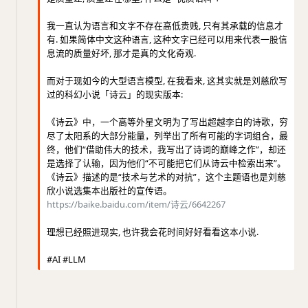
我一直认为语言和文字不存在高低贵贱, 只有其承载的信息才
有. 如果简体中文这种语言, 这种文字已经可以用来代表一股信
息流的质量好坏, 那才是真的文化奇观.
而对于现如今的大型语言模型, 在我看来, 这其实就是刘慈欣写
过的科幻小说「诗云」的现实版本:
《诗云》中，一个高等外星文明为了写出超越李白的诗歌，穷
尽了太阳系的大部分能量，列举出了所有可能的字词组合，最
终，他们“借助伟大的技术，我写出了诗词的巅峰之作”，却还
是选择了认输，因为他们“不可能把它们从诗云中检索出来”。
《诗云》描述的是“技术与艺术的对抗”，这个主题语也是刘慈
欣小说选集本出版社的宣传语。
https://baike.baidu.com/item/诗云/6642267
理想已经照进现实, 也许我会花时间好好看看这本小说.
#AI #LLM