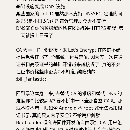
基础设施变成 DNS 设施.
某些国家的 ccTLD 居然都不支持 DNSSEC, 是谁的问
题? 只是小国太穷吗? 告诉管理局今天不支持
DNSSEC 你的顶级域的所有网站都要 HTTPS 错误, 第
二天就提上日程了.
CA 大手一挥, 要说接下来 Let's Encrypt 在内的不给
提供免费证书了, 全都统一付费定价, 因为签一次普通
证书和高级证书的基础开销越来越接近了, 真的不会
让证书价格整体更贵? 不知道, 纯瞎猜的.
:bili_fantastic:
回到暴论本身上来, 去替代 CA 的难度和替代 DNS 的
难度哪个比较高呢? 要不折中一下全都自签 CA 吧, 那
就不得不看一眼如今 Android 不 root 就无法添加根
证书了, 真的只是为了安全? 不给用户解锁
BootLoader 但允许固件开发商自由添加 CA, 用户怎
么不能自助卸载 CA 呢? 不过应该也没人会主动检查