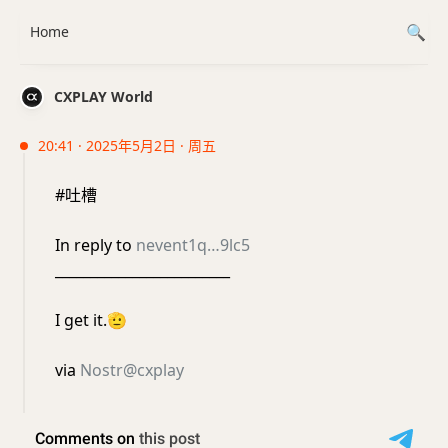
Home
CXPLAY World
20:41 · 2025年5月2日 · 周五
#吐槽
In reply to
nevent1q…9lc5
_________________________
I get it.
🫡
via
Nostr@cxplay