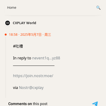
Home
CXPLAY World
18:58 · 2025年5月7日 · 周三
#吐槽
In reply to
nevent1q…yz88
_________________________
https://join.nostr.moe/
via
Nostr@cxplay