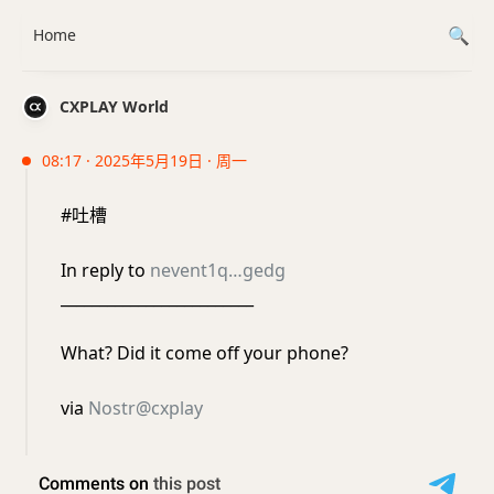
Home
CXPLAY World
08:17 · 2025年5月19日 · 周一
#吐槽
In reply to
nevent1q…gedg
_________________________
What? Did it come off your phone?
via
Nostr@cxplay