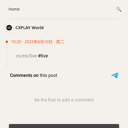
Home
CXPLAY World
10:20 · 2025年6月10日 · 周二
cx.ms/live
#live