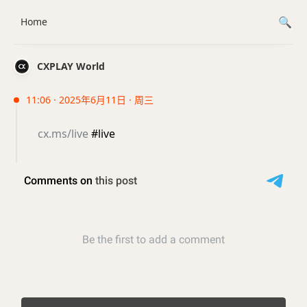
Home
CXPLAY World
11:06 · 2025年6月11日 · 周三
cx.ms/live
#live