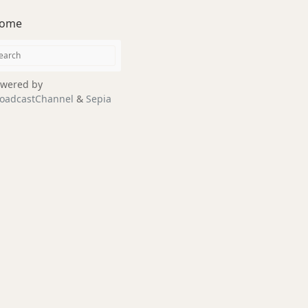
ome
wered by
oadcastChannel
&
Sepia