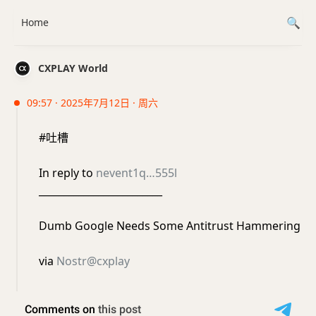
Home
CXPLAY World
09:57 · 2025年7月12日 · 周六
#吐槽
In reply to
nevent1q…555l
_________________________
Dumb Google Needs Some Antitrust Hammering
via
Nostr@cxplay