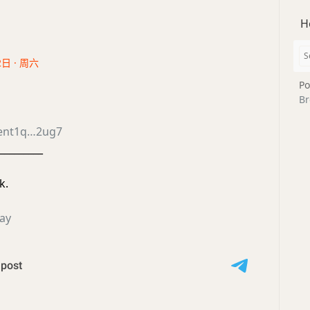
H
2日 · 周六
Po
Br
ent1q…2ug7
_________
k.
ay