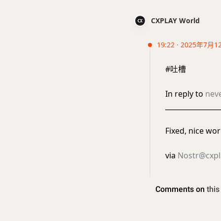
CXPLAY World
19:22 · 2025年7月1
#吐槽
In reply to
nev
________________
Fixed, nice wor
via
Nostr@cxpl