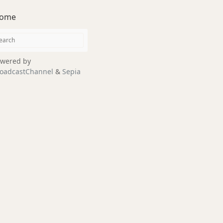
ome
wered by
oadcastChannel
&
Sepia