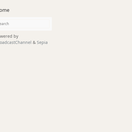
ome
wered by
oadcastChannel
&
Sepia