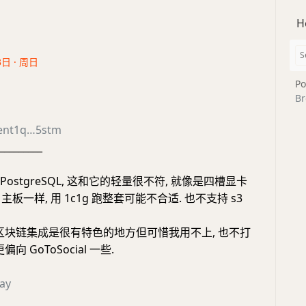
H
3日 · 周日
Po
Br
ent1q…5stm
_________
求 PostgreSQL, 这和它的轻量很不符, 就像是四槽显卡
 主板一样, 用 1c1g 跑整套可能不合适. 也不支持 s3
 区块链集成是很有特色的地方但可惜我用不上, 也不打
向 GoToSocial 一些.
ay