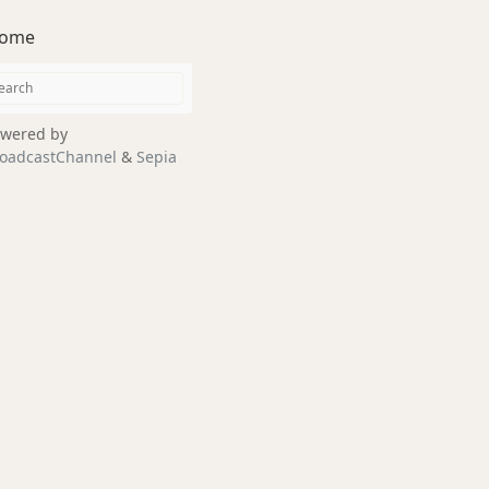
ome
wered by
oadcastChannel
&
Sepia