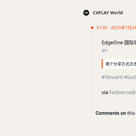
CXPLAY World
21:05 · 2025年7月2
EdgeOne 
an
两个分享方式点击
#Tencent
#Iaa
via
Fediverse@