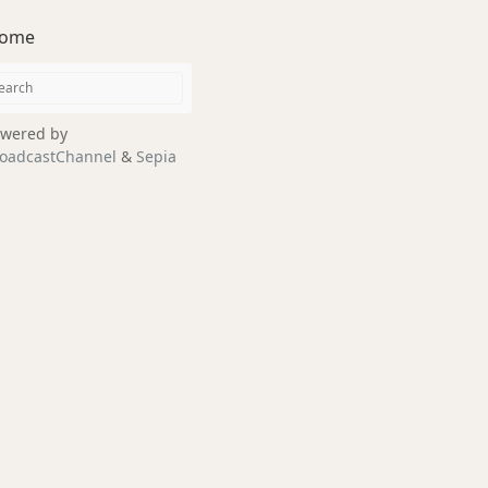
ome
wered by
oadcastChannel
&
Sepia