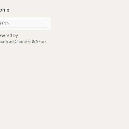
ome
wered by
oadcastChannel
&
Sepia