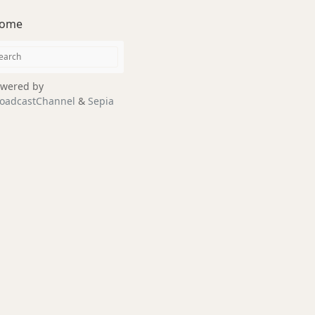
ome
wered by
oadcastChannel
&
Sepia