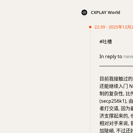
CXPLAY World
22:39 · 2025年12月
#吐槽
In reply to
nev
________________
目前我接触过的
还能继续入门 No
制的复杂性, 比传
(secp256k
者打交道, 因为
济支撑起来的, 也
相对对手来说,
加陡峭. 不过还