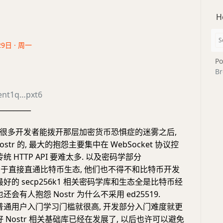
H
29日 · 周一
Po
Br
ent1q…pxt6
_________
很多开发者能拨开那层加密货币恐惧症的迷雾之后,
str 的, 最大的抱怨主要集中在 WebSocket 协议控
统 HTTP API 要难太多. 以及密码学部分
1), 由于直接直通比特币生态, 他们也不得不和比特币开发
最好的 secp256k1 相关密码学库和生态全是比特币经
还会有人抱怨 Nostr 为什么不采用 ed25519.
 普通用户入门学习门槛就很高, 开发部分入门难度就更
好 Nostr 相关基础库已经在发展了, 以后也许可以避免