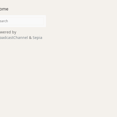
ome
wered by
oadcastChannel
&
Sepia