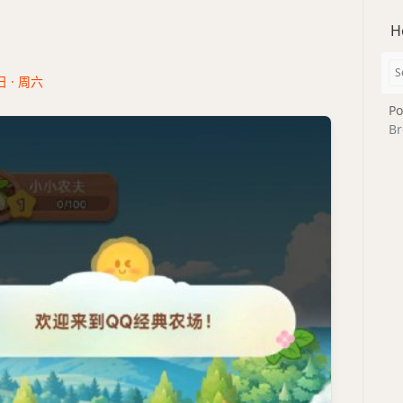
H
日 · 周六
Po
Br