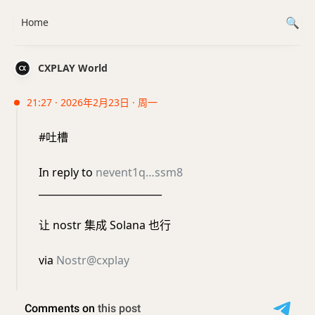
Home
CXPLAY World
21:27 · 2026年2月23日 · 周一
#吐槽
In reply to
nevent1q…ssm8
_________________________
让 nostr 集成 Solana 也行
via
Nostr@cxplay