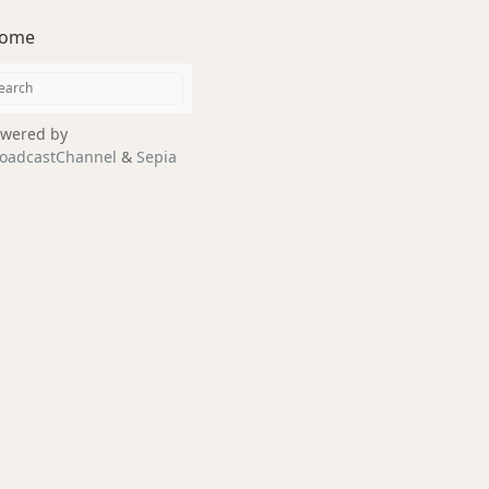
ome
wered by
oadcastChannel
&
Sepia