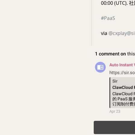
00:00 (UTC
#PaaS
via
@
cxplay@sir