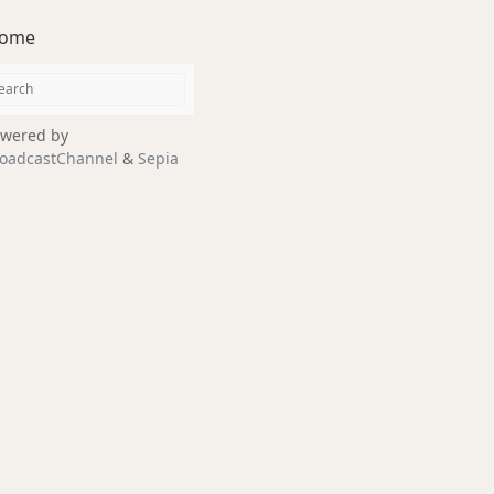
ome
wered by
oadcastChannel
&
Sepia