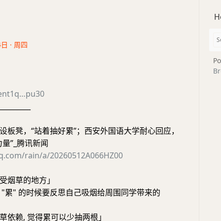
H
4日 · 周四
Po
Br
ent1q…pu30
_________
设板凳，“站着抽好累”；西安外国语大学耐心回应，
量”_腾讯新闻
qq.com/rain/a/20260512A066HZ00
受烟草的地方」
 "累" 的时候要反思自己吸烟给周围同学带来的
草依赖, 觉得累可以少抽两根」