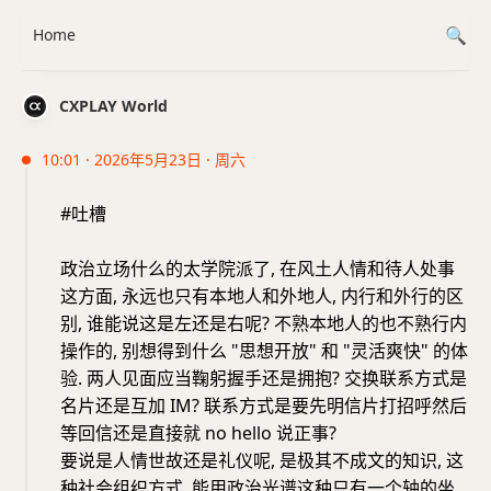
Home
CXPLAY World
10:01 · 2026年5月23日 · 周六
#吐槽
政治立场什么的太学院派了, 在风土人情和待人处事
这方面, 永远也只有本地人和外地人, 内行和外行的区
别, 谁能说这是左还是右呢? 不熟本地人的也不熟行内
操作的, 别想得到什么 "思想开放" 和 "灵活爽快" 的体
验. 两人见面应当鞠躬握手还是拥抱? 交换联系方式是
名片还是互加 IM? 联系方式是要先明信片打招呼然后
等回信还是直接就 no hello 说正事?
要说是人情世故还是礼仪呢, 是极其不成文的知识, 这
种社会组织方式, 能用政治光谱这种只有一个轴的坐