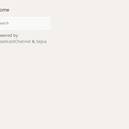
ome
wered by
oadcastChannel
&
Sepia