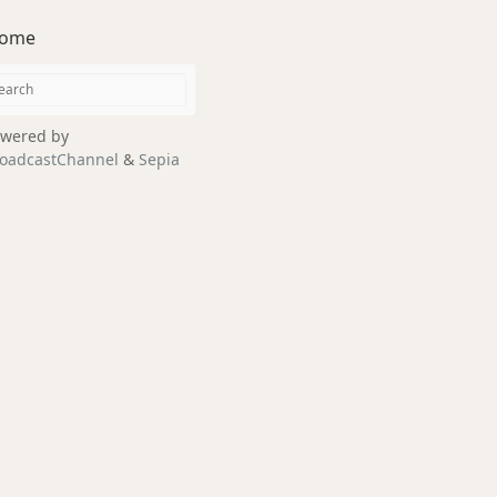
ome
wered by
oadcastChannel
&
Sepia