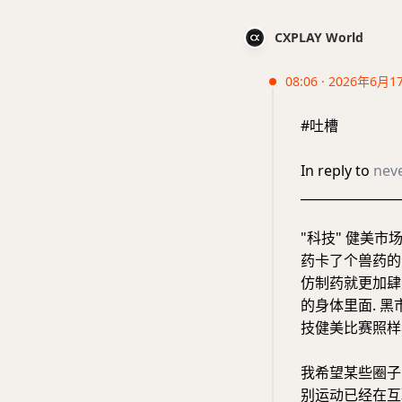
CXPLAY World
08:06 · 2026年6月1
#吐槽
In reply to
nev
________________
"科技" 健美市
药卡了个兽药的
仿制药就更加肆
的身体里面. 黑
技健美比赛照样
我希望某些圈子不
别运动已经在互