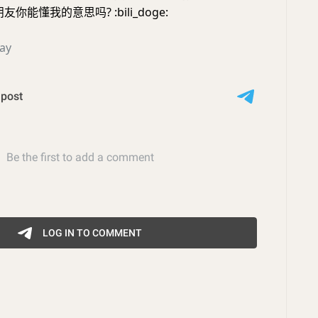
, 朋友你能懂我的意思吗? :bili_doge:
ay