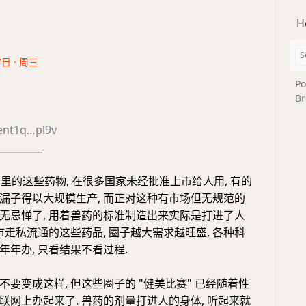
H
7日 · 周三
Po
Br
ent1q…pl9v
_________
场里的这些药物, 在很多国家未经批准上市给人用, 有的
漏子得以大规模生产, 而正对这种有市场但无规范的
无忌惮了, 用着兽药的标准制造出来实际是打进了人
市走私流通的这些药品, 圈子越大需求越旺盛, 各种科
年年办, 只看结果不看过程.
要变成这样, 但这些圈子的 "健美比赛" 已经随着性
联网上办起来了. 兽药的剂量打进人的身体, 听起来就