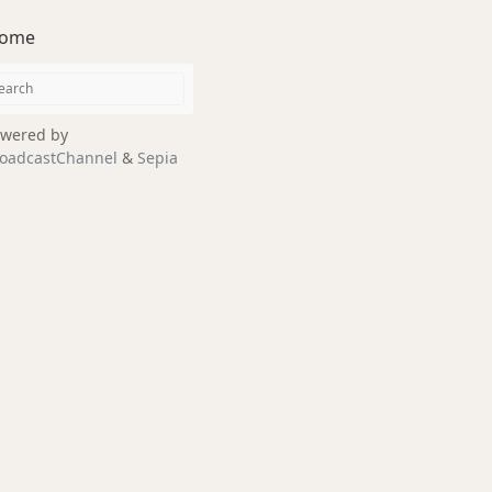
ome
wered by
oadcastChannel
&
Sepia