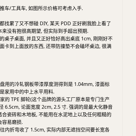
推车/工具车, 如图所示价格可考虑入手.
找累了又不想碰 DIY, 某天 PDD 正好刷我脸上看了
本来没有抱很高期望, 但实际到手超出预期.
桌子桌面, 并且又正好恰好高出桌底 1cm, 刚刚好不
面卡到上面放的东西, 还带防撞垫不会磕坏桌边, 很满
托盘用的冷轧钢板带漆厚度测得到是 1.04mm, 漆面标
 已经是家用中的中上水平用料.
自家的 TPE 脚轮(这个品牌的源头工厂原本是专门生产
 6.5cm, 论面宽度 2cm, 2.5 寸. 强调的是最大化静音
只适合瓷砖和木地板, 不能用在水泥地上以及任何粗糙的
会容易磨损.
侧往内折弯收了 1.5cm, 实际内部无遮挡空间要长宽各