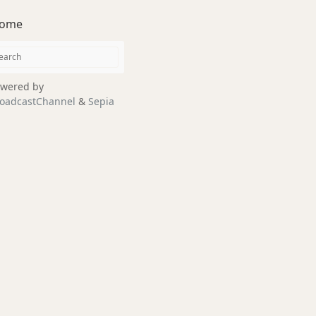
ome
wered by
oadcastChannel
&
Sepia