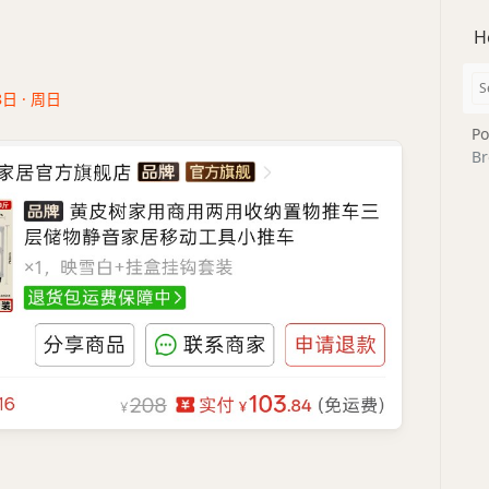
H
8日 · 周日
Po
Br