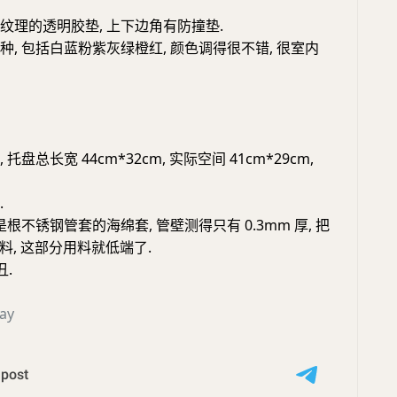
滑纹理的透明胶垫, 上下边角有防撞垫.
八种, 包括白蓝粉紫灰绿橙红, 颜色调得很不错, 很室内
 托盘总长宽 44cm*32cm, 实际空间 41cm*29cm,
.
 是根不锈钢管套的海绵套, 管壁测得只有 0.3mm 厚, 把
料, 这部分用料就低端了.
丑.
ay