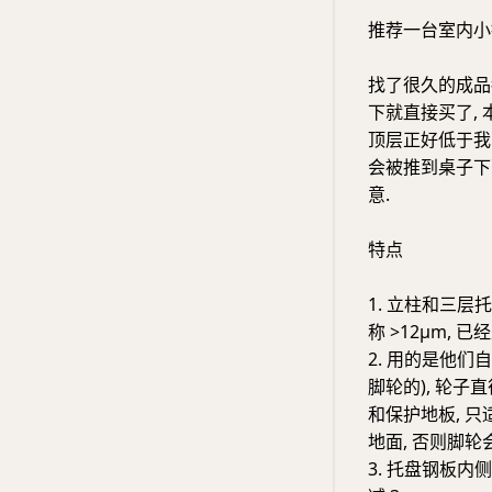
推荐一台室内小
找了很久的成品都
下就直接买了, 
顶层正好低于我的
会被推到桌子下
意.
特点
1. 立柱和三层
称 >12μm,
2. 用的是他们
脚轮的), 轮子直径
和保护地板, 
地面, 否则脚轮
3. 托盘钢板内