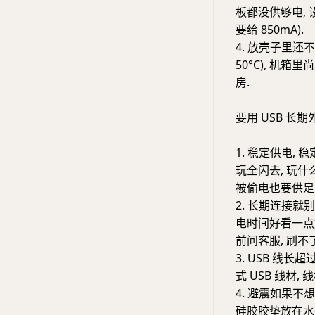
板都没供够电, 设
要给 850mA).
4. 放壳子里还
50°C), 机
房.
要用 USB 长
1. 稳定供电,
玩全闪去, 玩什么
被偷电也要供足单盘 
2. 长期连接就别
电时间好看一点
前问客服, 刷不
3. USB 线长
式 USB 线材,
4. 避震如果不
硅胶胶垫放在水平