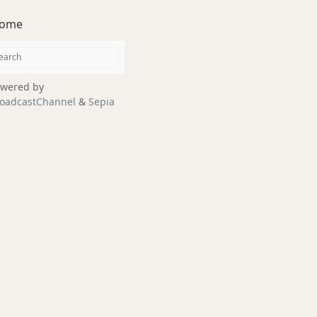
ome
wered by
oadcastChannel
&
Sepia