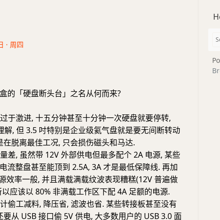
H
日 · 周四
Po
Br
盒的「硬盘断头台」之名从何而来?
略过于激进, 十五分钟甚至十分钟一次硬盘就要停转,
以理解, 但 3.5 吋特别是企业级氦气盘就是要无间断转动
是在脱离最佳工况, 只会损伤磁头和马达.
量差, 虽然带 12V 外部供电但最多配个 2A 电源, 某些
流整盘甚至能顶到 2.5A, 3A 才是最低保障线. 再加
电源效率一般, 并且满载满载纹波表现糟糕(12V 普遍做
, 所以应该以 80% 非满载工作区下配 4A 足额的电源.
设计偷工减料, 降压省, 滤波也省. 某些转接板甚至没有
还要从 USB 接口偷 5V 供电, 大多数用户的 USB 3.0 面