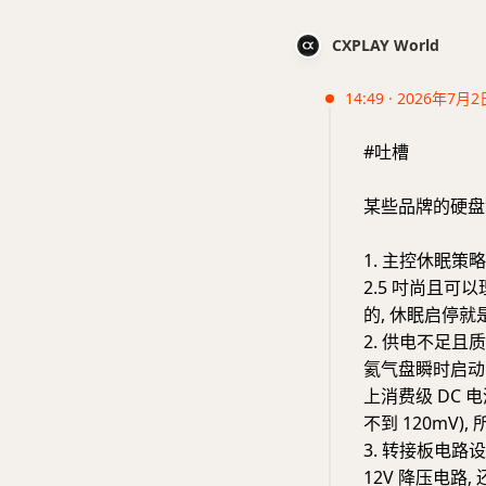
CXPLAY World
14:49 · 2026年7月2
#吐槽
某些品牌的硬盘
1. 主控休眠策
2.5 吋尚且可
的, 休眠启停就
2. 供电不足且质
氦气盘瞬时启动电
上消费级 DC 
不到 120mV)
3. 转接板电路
12V 降压电路, 