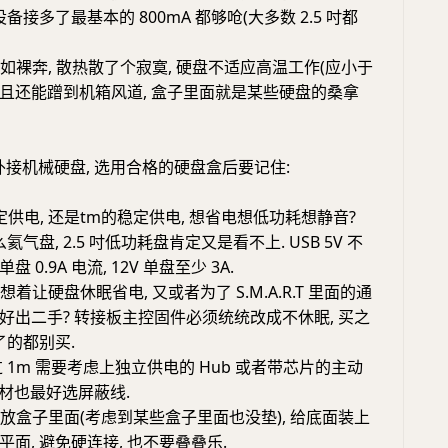
备接多了最基本的 800mA 都够呛(大多数 2.5 吋都
不如裸奔, 散热散了个寂寞, 硬盘不适应高温工作(应小于
箱里尚且还能蹭到机箱风道, 盒子里面就是某些硬盘的桑拿
期外接机械硬盘, 选用合格的硬盘盒后要记住:
 稳定供电, 还是tm的稳定供电, 想省电想低功耗想静音?
氦气盘, 2.5 吋低功耗盘肯定又是看不上. USB 5V 不
0.9A 电流, 12V 单盘至少 3A.
想着让硬盘休眠省电, 又或者为了 S.M.A.R.T 里面的通
好出二手? 转接板主控固件必须统统改成不休眠, 买之
了的都别买.
超过 1m 需要考虑上独立供电的 Hub 或者带芯片的主动
 线材也最好选屏蔽线.
想放盒子里面(考虑到某些盒子里面也没垫), 给底面装上
面, 避免硬连接, 也不要叠叠乐.