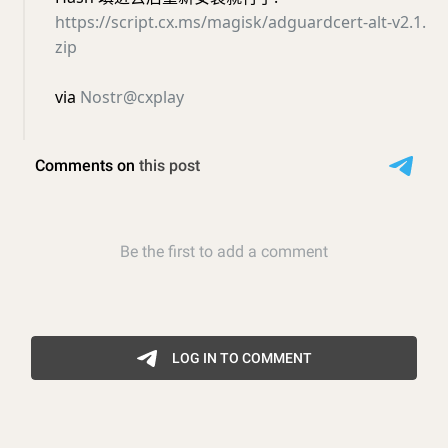
https://script.cx.ms/magisk/adguardcert-alt-v2.1.
zip
via
Nostr@cxplay