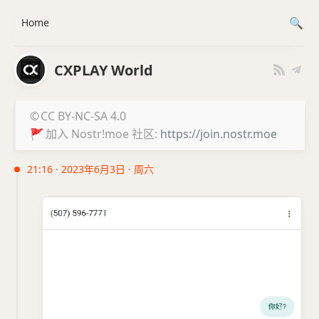
Home
CXPLAY World
©
CC BY-NC-SA 4.0
🚩
加入 Nostr!moe 社区:
https://join.nostr.moe
21:16 · 2023年6月3日 · 周六